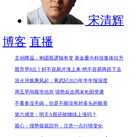
宋清辉
博客
直播
主动降温，抱团股逻辑有变
基金重仓科技集体拉升
股市早8点丨好不容易才涨上来·绝不容易再跌下去
浴火淬炼乘风起：寒武纪2025年半年报深度
周五早间股市信息
强势反击周末长阳突袭
不看多没毛病，但是不能没有对多头的敬畏
第六感觉：明天A股还能继续上涨吗？
股心：强势探底回升，注意一点行情变化