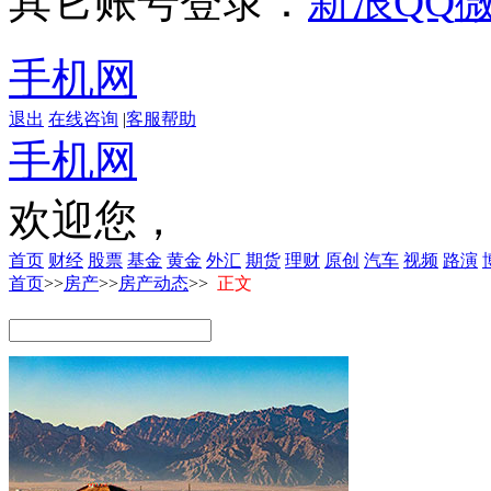
其它账号登录：
新浪
QQ
手机网
退出
在线咨询
|
客服帮助
手机网
欢迎您，
首页
财经
股票
基金
黄金
外汇
期货
理财
原创
汽车
视频
路演
首页
>>
房产
>>
房产动态
>>
正文