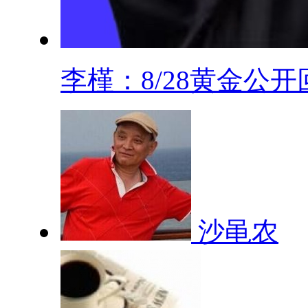
李槿：8/28黄金公开回.
沙黾农