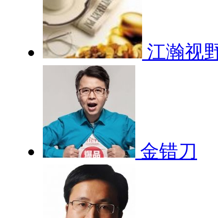
江瀚视
金错刀