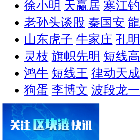
徐小明
天赢居
寒江钓
老孙头谈股
秦国安
龍
山东虎子
牛家庄
孔明
灵枝
旗帜先明
短线高
鸿牛
短线王
律动天成
狗蛋
李博文
波段龙一