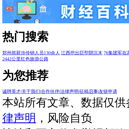
热门搜索
郑州抓获涉传销人员130余人
江西挖出巨型阴沉木
76集团军在
2442公里红色旅游公路
为您推荐
诚聘英才
|
关于我们
|
合作伙伴
|
法律声明
|
征稿启事
|
友链申请
本站所有文章、数据仅供
律声明
，风险自负