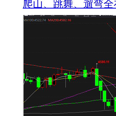
爬山、跳舞、遛弯全在.