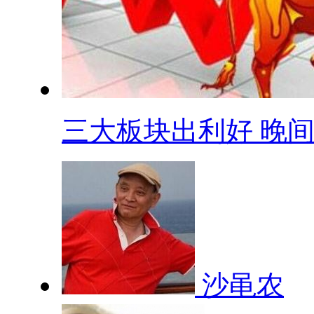
三大板块出利好 晚间.
沙黾农