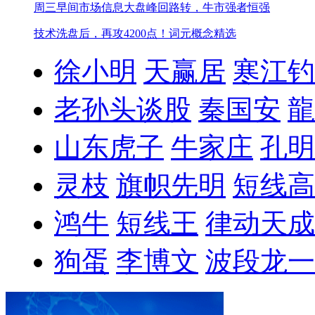
周三早间市场信息
大盘峰回路转，牛市强者恒强
技术洗盘后，再攻4200点！
词元概念精选
徐小明
天赢居
寒江钓
老孙头谈股
秦国安
龍
山东虎子
牛家庄
孔明
灵枝
旗帜先明
短线高
鸿牛
短线王
律动天成
狗蛋
李博文
波段龙一