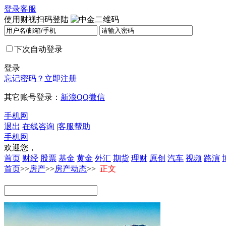
登录
客服
使用财视扫码登陆
下次自动登录
登录
忘记密码？
立即注册
其它账号登录：
新浪
QQ
微信
手机网
退出
在线咨询
|
客服帮助
手机网
欢迎您，
首页
财经
股票
基金
黄金
外汇
期货
理财
原创
汽车
视频
路演
首页
>>
房产
>>
房产动态
>>
正文