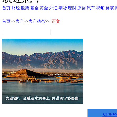
首页
财经
股票
基金
黄金
外汇
期货
理财
原创
汽车
视频
路演
首页
>>
房产
>>
房产动态
>>
正文
入驻财经