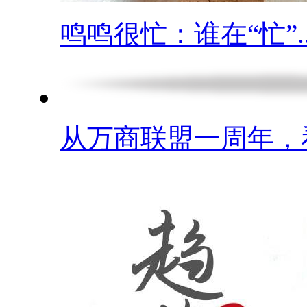
鸣鸣很忙：谁在“忙”..
从万商联盟一周年，看.