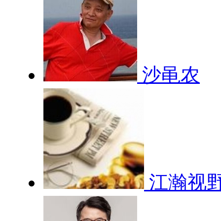
沙黾农
江瀚视