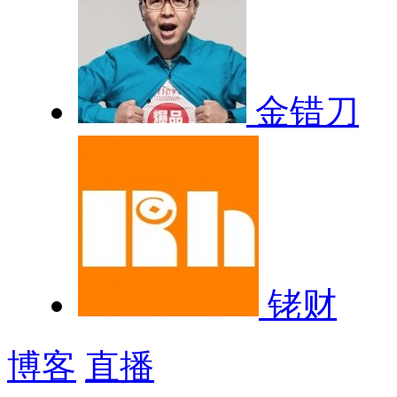
金错刀
铑财
博客
直播