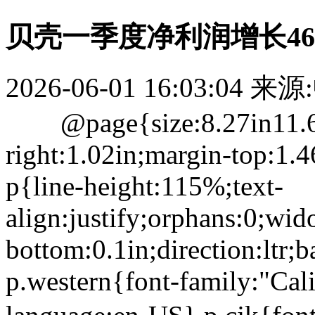
贝壳一季度净利润增长46
2026-06-01 16:03:04
来源
@page{size:8.27in11.69in
right:1.02in;margin-top:1.
p{line-height:115%;text-
align:justify;orphans:0;wi
bottom:0.1in;direction:ltr;
p.western{font-family:"Calib