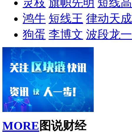
灵枝
旗帜先明
短线高
鸿牛
短线王
律动天成
狗蛋
李博文
波段龙一
MORE
图说财经