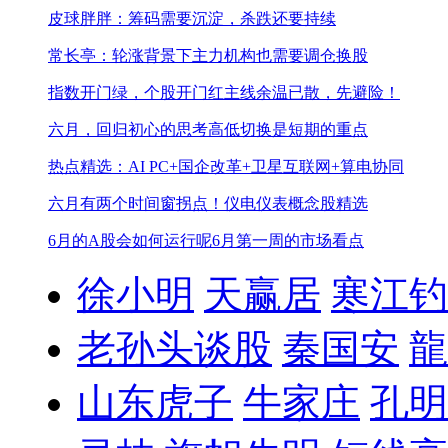
皮球胖胖：筹码需要沉淀，杀跌还要持续
常长亭：轮涨背景下主力机构也需要调仓换股
指数开门绿，个股开门红
主线余温已散，先避险！
六月，回归初心的思考
高低切换是短期的重点
热点精选：AI PC+国企改革+卫星互联网+算电协同
六月有两个时间窗拐点！
仪电仪表概念股精选
6月的A股会如何运行呢
6月第一周的市场看点
徐小明
天赢居
寒江钓
老孙头谈股
秦国安
龍
山东虎子
牛家庄
孔明