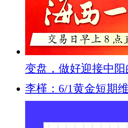
变盘，做好迎接中阳的.
李槿：6/1黄金短期维