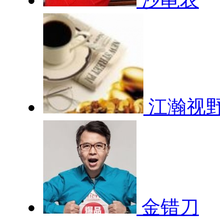
江瀚视
金错刀