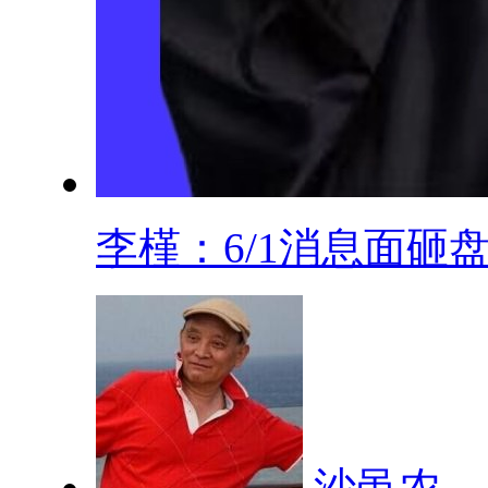
李槿：6/1消息面砸盘.
沙黾农