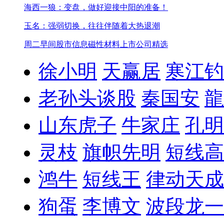
海西一狼：变盘，做好迎接中阳的准备！
玉名：强弱切换，往往伴随着大热退潮
周二早间股市信息
磁性材料上市公司精选
徐小明
天赢居
寒江钓
老孙头谈股
秦国安
龍
山东虎子
牛家庄
孔明
灵枝
旗帜先明
短线高
鸿牛
短线王
律动天成
狗蛋
李博文
波段龙一