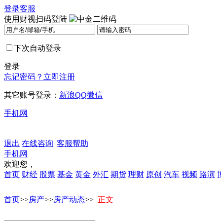
登录
客服
使用财视扫码登陆
下次自动登录
登录
忘记密码？
立即注册
其它账号登录：
新浪
QQ
微信
手机网
退出
在线咨询
|
客服帮助
手机网
欢迎您，
首页
财经
股票
基金
黄金
外汇
期货
理财
原创
汽车
视频
路演
首页
>>
房产
>>
房产动态
>>
正文