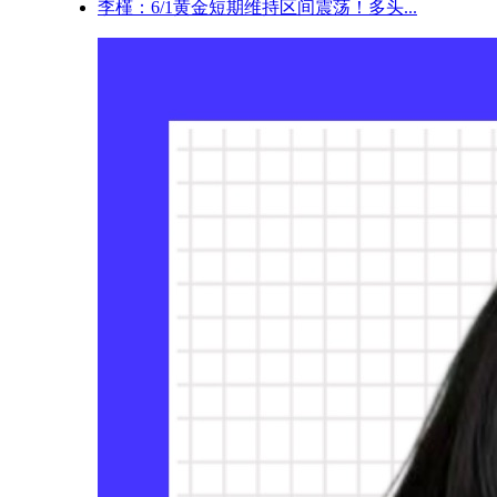
李槿：6/1黄金短期维持区间震荡！多头...