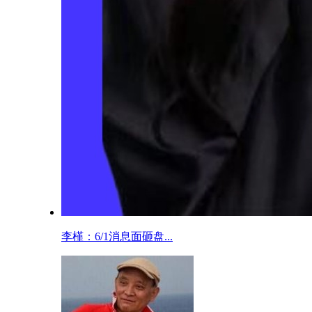
李槿：6/1消息面砸盘...