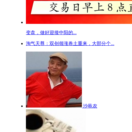
变盘，做好迎接中阳的...
淘气天尊：双创领涨卷土重来，大部分个...
沙黾农