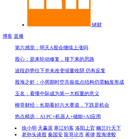
铑财
博客
直播
第六感觉：明天A股会继续上涨吗
股心：迎来轮动修复，接下来的思路
波段趋势往下并未改变
缩量收阴 仍有反复
股海之虾：小周期时空共振低点结构仍需触发形成
玉名：看懂中际成为第一大权重的意义
柳哥财经：长期看好六大赛道，下跌是机会
热点精选：AI PC+机器人+储能+AI应用
徐小明
天赢居
寒江钓客
洛阳上官
幽兰行天下
老孙头谈股
秦国安
龍哥论市
蒋律
股海潜蛟