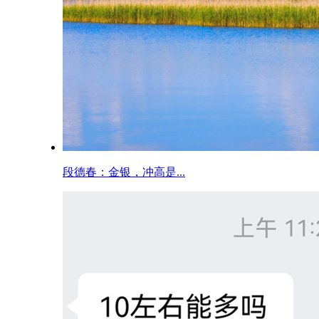
段德春：金银，冲高是...