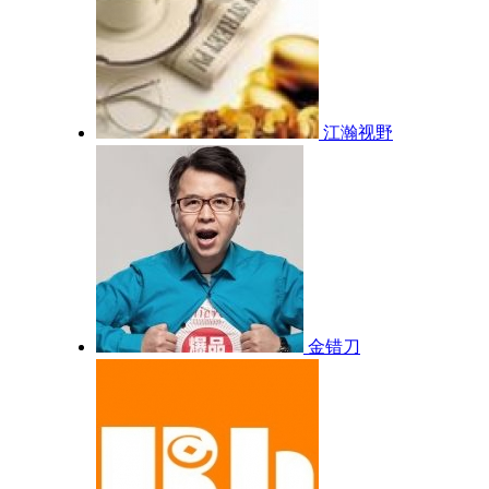
江瀚视野
金错刀