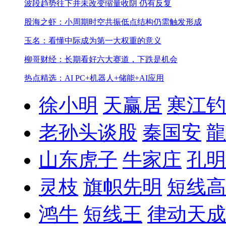
波段趋势往下并未改变
缩量收阴 仍有反复
股海之虾：小周期时空共振低点结构仍需触发形成
玉名：看懂中际成为第一大权重的意义
柳哥财经：长期看好六大赛道，下跌是机会
热点精选：AI PC+机器人+储能+AI应用
徐小明
天赢居
寒江钓
老孙头谈股
秦国安
龍
山东虎子
牛家庄
孔明
灵枝
旗帜先明
短线高
鸿牛
短线王
律动天成