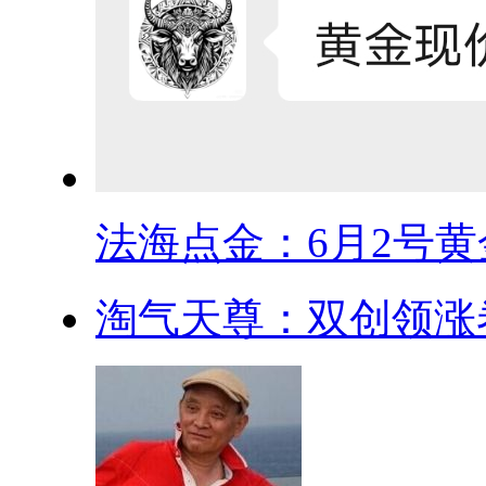
法海点金：6月2号黄金
淘气天尊：双创领涨卷