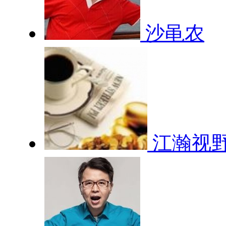
沙黾农
江瀚视