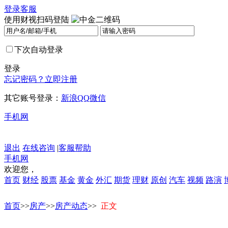
登录
客服
使用财视扫码登陆
下次自动登录
登录
忘记密码？
立即注册
其它账号登录：
新浪
QQ
微信
手机网
退出
在线咨询
|
客服帮助
手机网
欢迎您，
首页
财经
股票
基金
黄金
外汇
期货
理财
原创
汽车
视频
路演
首页
>>
房产
>>
房产动态
>>
正文