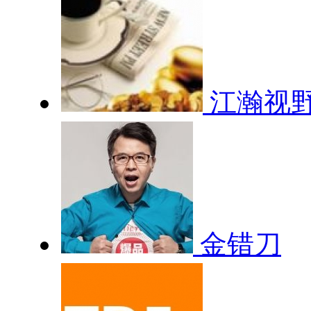
江瀚视
金错刀