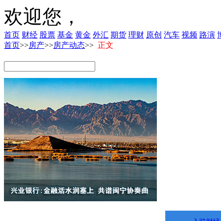
欢迎您，
首页
财经
股票
基金
黄金
外汇
期货
理财
原创
汽车
视频
路演
首页
>>
房产
>>
房产动态
>>
正文