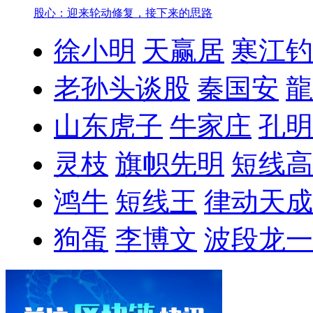
股心：迎来轮动修复，接下来的思路
徐小明
天赢居
寒江钓
老孙头谈股
秦国安
龍
山东虎子
牛家庄
孔明
灵枝
旗帜先明
短线高
鸿牛
短线王
律动天成
狗蛋
李博文
波段龙一