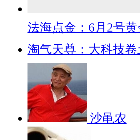
法海点金：6月2号黄金
淘气天尊：大科技卷土
沙黾农