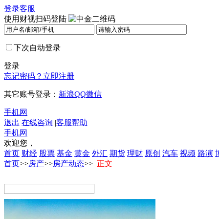
登录
客服
使用财视扫码登陆
下次自动登录
登录
忘记密码？
立即注册
其它账号登录：
新浪
QQ
微信
手机网
退出
在线咨询
|
客服帮助
手机网
欢迎您，
首页
财经
股票
基金
黄金
外汇
期货
理财
原创
汽车
视频
路演
首页
>>
房产
>>
房产动态
>>
正文