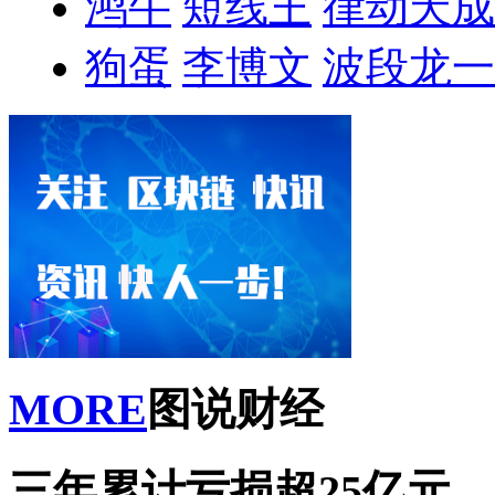
鸿牛
短线王
律动天成
狗蛋
李博文
波段龙一
MORE
图说财经
三年累计亏损超25亿元