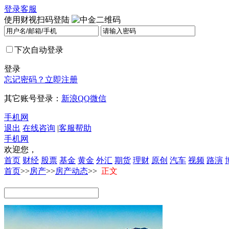
登录
客服
使用财视扫码登陆
下次自动登录
登录
忘记密码？
立即注册
其它账号登录：
新浪
QQ
微信
手机网
退出
在线咨询
|
客服帮助
手机网
欢迎您，
首页
财经
股票
基金
黄金
外汇
期货
理财
原创
汽车
视频
路演
首页
>>
房产
>>
房产动态
>>
正文