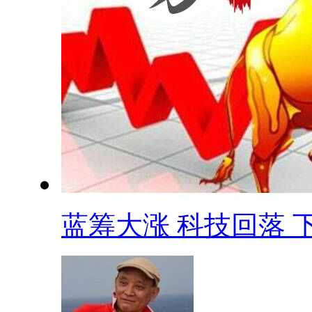
蓝筹大涨 科技回落 下.