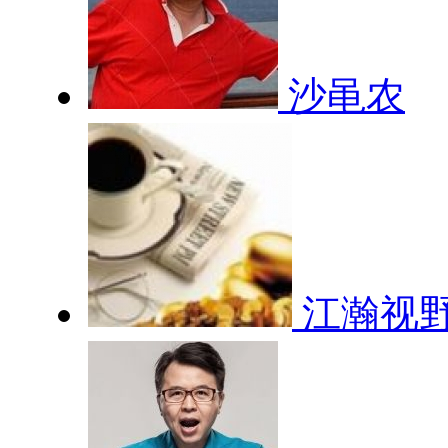
沙黾农
江瀚视