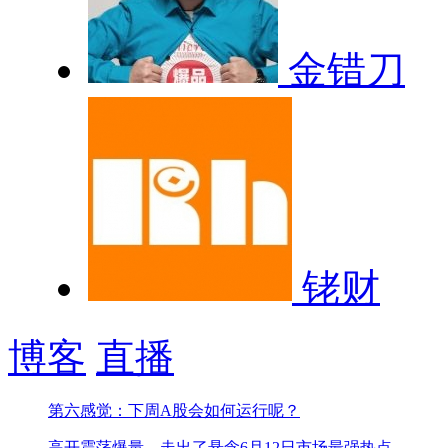
金错刀
铑财
博客
直播
第六感觉：下周A股会如何运行呢？
高开震荡爆量，走出了悬念
6月12日市场最强热点