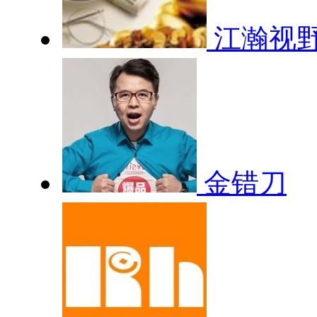
江瀚视
金错刀