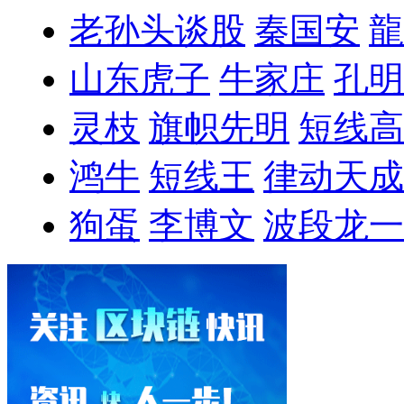
老孙头谈股
秦国安
龍
山东虎子
牛家庄
孔明
灵枝
旗帜先明
短线高
鸿牛
短线王
律动天成
狗蛋
李博文
波段龙一