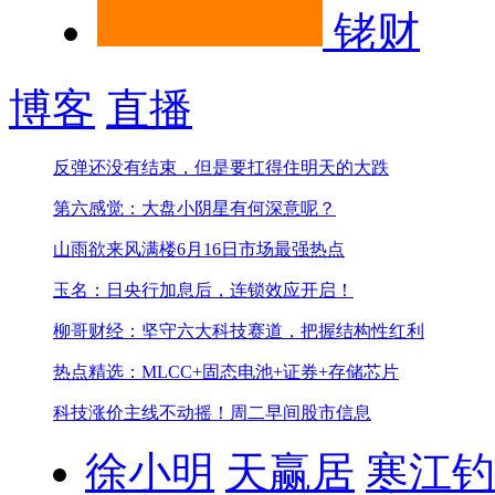
铑财
博客
直播
反弹还没有结束，但是要扛得住明天的大跌
第六感觉：大盘小阴星有何深意呢？
山雨欲来风满楼
6月16日市场最强热点
玉名：日央行加息后，连锁效应开启！
柳哥财经：坚守六大科技赛道，把握结构性红利
热点精选：MLCC+固态电池+证券+存储芯片
科技涨价主线不动摇！
周二早间股市信息
徐小明
天赢居
寒江钓