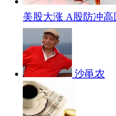
美股大涨 A股防冲高回.
沙黾农