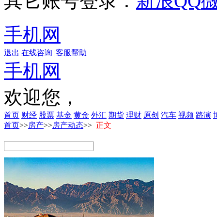
其它账号登录：
新浪
QQ
手机网
退出
在线咨询
|
客服帮助
手机网
欢迎您，
首页
财经
股票
基金
黄金
外汇
期货
理财
原创
汽车
视频
路演
首页
>>
房产
>>
房产动态
>>
正文