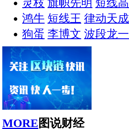
灵枝
旗帜先明
短线高
鸿牛
短线王
律动天成
狗蛋
李博文
波段龙一
MORE
图说财经