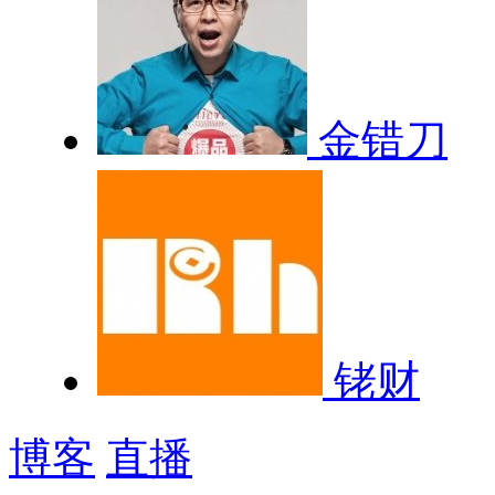
金错刀
铑财
博客
直播