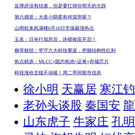
反弹还没有结束，但是要扛得住明天的大跌
第六感觉：大盘小阴星有何深意呢？
山雨欲来风满楼
6月16日市场最强热点
玉名：日央行加息后，连锁效应开启！
柳哥财经：坚守六大科技赛道，把握结构性红利
热点精选：MLCC+固态电池+证券+存储芯片
科技涨价主线不动摇！
周二早间股市信息
徐小明
天赢居
寒江钓
老孙头谈股
秦国安
龍
山东虎子
牛家庄
孔明