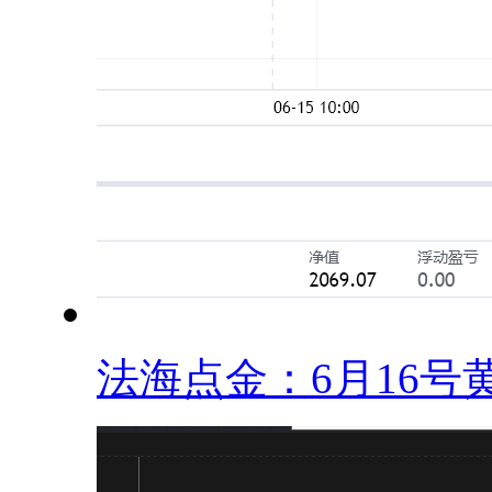
法海点金：6月16号黄.