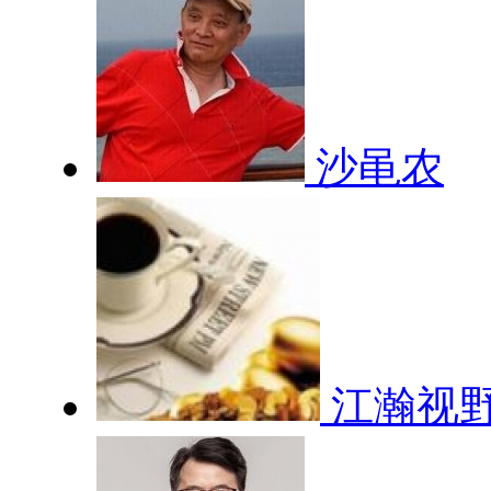
沙黾农
江瀚视