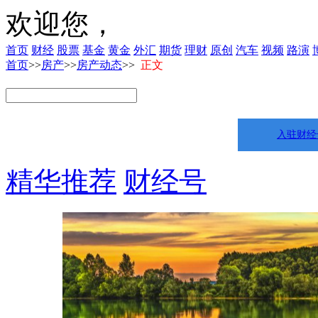
欢迎您，
首页
财经
股票
基金
黄金
外汇
期货
理财
原创
汽车
视频
路演
首页
>>
房产
>>
房产动态
>>
正文
入驻财经
精华推荐
财经号